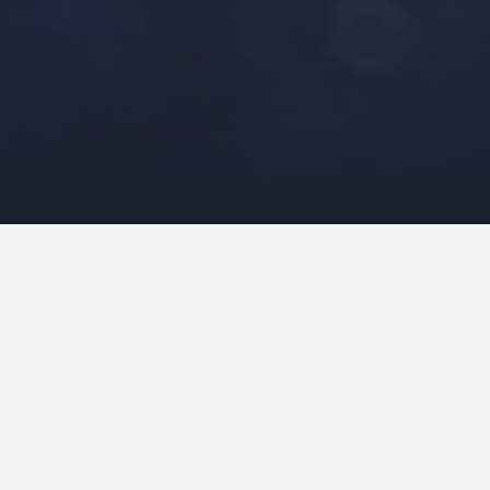
I takt med at interessen for kosttilskud og
spørgsmål op om, hvordan vi bedst kan st
de kosttilskud, der ofte nævnes i denne s