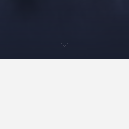
Søg
Re
Top
 sund livsstil vokser, dukker der hele tiden nye
øtte kroppens naturlige forsvar mod sygdomme. Ét af
Akti
ammenhæng, er fiskeolie. Mange har allerede hørt, at