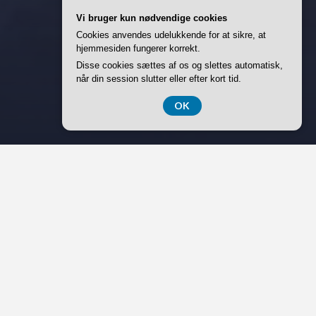
Vi bruger kun nødvendige cookies
Cookies anvendes udelukkende for at sikre, at
hjemmesiden fungerer korrekt.
Disse cookies sættes af os og slettes automatisk,
når din session slutter eller efter kort tid.
OK
Søg
cent Posts
 10 apps til at spore ukendte opkald
v skiferie i Østrig – Skihoteller i Schladming